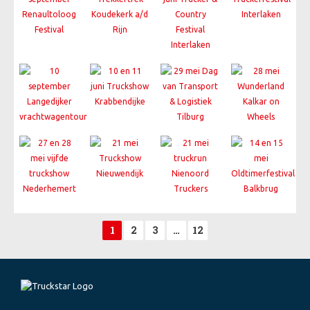
1
2
3
…
12