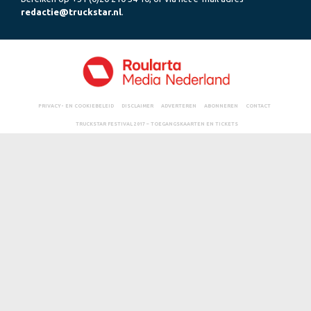
redactie@truckstar.nl
.
PRIVACY- EN COOKIEBELEID
DISCLAIMER
ADVERTEREN
ABONNEREN
CONTACT
TRUCKSTAR FESTIVAL 2017 – TOEGANGSKAARTEN EN TICKETS