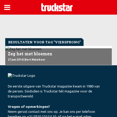

RESULTATEN VOOR TAG "VIERSPRONG"
Zeg het met bloemen
27 juni 2014
| Bert Mateboer
De eerste uitgave van Truckstar magazine kwam in 1980 van
de persen. Sindsdien is Truckstar hét magazine voor de
transportwereld.
Vragen of opmerkingen?
Neem gerust contact met ons op. Je kan ons per telefoon
bereiken op +31 (0)20 210 54 10, of via het e-mail adres