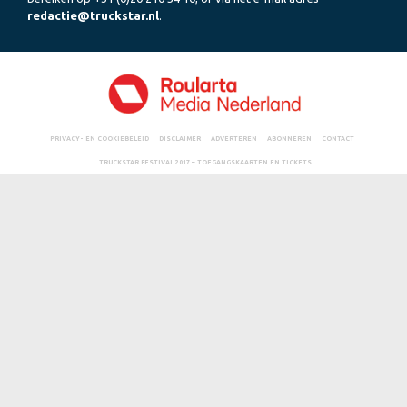
redactie@truckstar.nl
.
PRIVACY- EN COOKIEBELEID
DISCLAIMER
ADVERTEREN
ABONNEREN
CONTACT
TRUCKSTAR FESTIVAL 2017 – TOEGANGSKAARTEN EN TICKETS