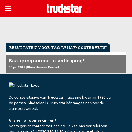

RESULTATEN VOOR TAG "WILLY-OOSTERHUIS"
Baanprogramma in volle gang!
30 juli 2016
| Klaas-Jan van Roekel
De eerste uitgave van Truckstar magazine kwam in 1980 van
de persen. Sindsdien is Truckstar hét magazine voor de
transportwereld.
Vragen of opmerkingen?
Neem gerust contact met ons op. Je kan ons per telefoon
bereiken op +31 (0)20 210 54 10, of via het e-mail adres