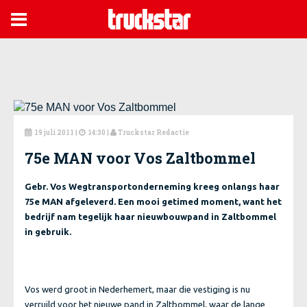

19 juli 2011
|
14:30 |
Truckstar Redactie



75e MAN voor Vos Zaltbommel
Gebr. Vos Wegtransportonderneming kreeg onlangs haar
75e MAN afgeleverd. Een mooi getimed moment, want het
bedrijf nam tegelijk haar nieuwbouwpand in Zaltbommel
in gebruik.
Vos werd groot in Nederhemert, maar die vestiging is nu
verruild voor het nieuwe pand in Zaltbommel, waar de lange