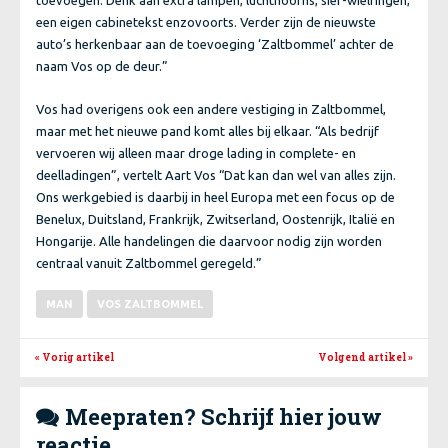
toevoegen. Denk aan extra lampen, luchthoorns, sier-wielringen,
een eigen cabinetekst enzovoorts. Verder zijn de nieuwste
auto’s herkenbaar aan de toevoeging ‘Zaltbommel’ achter de
naam Vos op de deur.”
Vos had overigens ook een andere vestiging in Zaltbommel,
maar met het nieuwe pand komt alles bij elkaar. “Als bedrijf
vervoeren wij alleen maar droge lading in complete- en
deelladingen”, vertelt Aart Vos “Dat kan dan wel van alles zijn.
Ons werkgebied is daarbij in heel Europa met een focus op de
Benelux, Duitsland, Frankrijk, Zwitserland, Oostenrijk, Italië en
Hongarije. Alle handelingen die daarvoor nodig zijn worden
centraal vanuit Zaltbommel geregeld.”
MAN
VOS ZALTBOMMEL
« Vorig artikel
Volgend artikel
»
Meepraten? Schrijf hier jouw

reactie