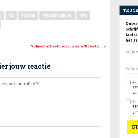
TRUCK
K
ILT
POLITIE
PROCESVERBAAL
RDW
Ontvan
Schrij
laatst
het Tr
Volgend artikel
: Broshuis en WSI breiden...
»
er jouw reactie
Ja,
aan
via
Ja,
aan
ges
S