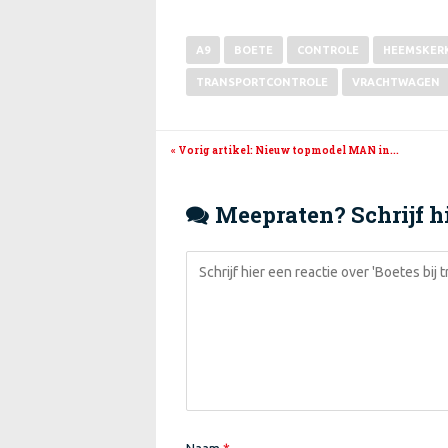
A9
BOETE
CONTROLE
HEEMSKER
TRANSPORTCONTROLE
VRACHTWAGEN
« Vorig artikel
: Nieuw topmodel MAN in...
Meepraten? Schrijf hi
