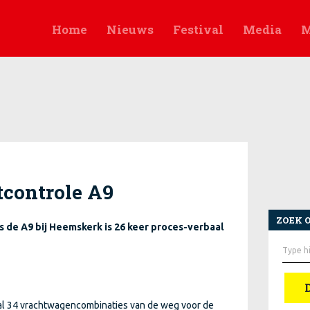
Home
Nieuws
Festival
Media
M
tcontrole A9
ZOEK 
 de A9 bij Heemskerk is 26 keer proces-verbaal
Zoek
naar:
taal 34 vrachtwagencombinaties van de weg voor de