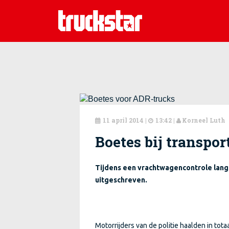
11 april 2014
|
13:42 |
Korneel Luth



Boetes bij transpor
Tijdens een vrachtwagencontrole langs
uitgeschreven.
Motorrijders van de politie haalden in to