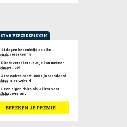
STAR VERZEKERINGEN
14 dagen bedenktijd op elke
autoverzekering
Direct verzekerd, dus je kan meteen
de weg op!
Accessoires tot €1.000 zijn standaard
bij ons verzekerd
Geen eigen risico als u kiest voor
Schadegarant
BEREKEN JE PREMIE