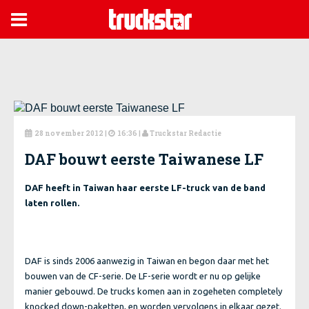

28 november 2012
|
16:36 |
Truckstar Redactie



DAF bouwt eerste Taiwanese LF
DAF heeft in Taiwan haar eerste LF-truck van de band
laten rollen.
DAF is sinds 2006 aanwezig in Taiwan en begon daar met het
bouwen van de CF-serie. De LF-serie wordt er nu op gelijke
manier gebouwd. De trucks komen aan in zogeheten completely
knocked down-paketten, en worden vervolgens in elkaar gezet.