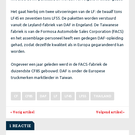
Het gaat hierbij om twee uitvoeringen van de LF: de twaalf tons
LF45 en zeventien tons LF55. De paketten worden verstuurd
vanuit de Leyland-fabriek van DAF in Engeland. De Taiwanese
fabriek is van de Formosa Automobile Sales Corporation (FACS)
en het assemblage-personeel heeft een gedegen DAF-opleiding
gehad, zodat dezelfde kwaliteit als in Europa gegarandeerd kan
worden.
Ongeveer een jaar geleden werd in de FACS-fabriek de
duizendste CF85 gebouwd. DAF is onder de Europese
truckmerken marktleider in Taiwan.
CF
CF85
DAF
LF
LF45
LF55
THAILAND
« Vorig artikel
Volgend artikel
»
1 REACTIE