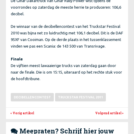
De Ginaf Dakartruck van Ginaf Rally Power wist tijdens de
voorrondes op zaterdag de meeste herrie te produceren: 106,6
decibel.
De winnaar van de decibellencontest van het Truckstar Festival
2010 was bijna net zo luidruchtig met 106,1 decibel. Dit is de DAF
95XF van Cooiman. Op de derde plaats in het tussenklassement
vinden we pas een Scania: de 143 500 van Transrivage.
Finale
De vijftien meest lawaaierige trucks van zaterdag gaan door
naar de finale. Die is om 15:15, uiteraard op het rechte stuk voor
de hoofdtribune.
DECIBELLENCONTEST
TRUCKSTAR FESTIVAL 2011
« Vorig artikel
Volgend artikel
»
Meepraten? Schrijf hier jouw
