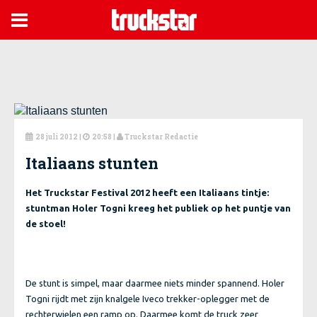

28 juli 2012
|
20:58 |
Truckstar Redactie



Italiaans stunten
Het Truckstar Festival 2012 heeft een Italiaans tintje:
stuntman Holer Togni kreeg het publiek op het puntje van
de stoel!
De stunt is simpel, maar daarmee niets minder spannend. Holer
Togni rijdt met zijn knalgele Iveco trekker-oplegger met de
rechterwielen een ramp op. Daarmee komt de truck zeer