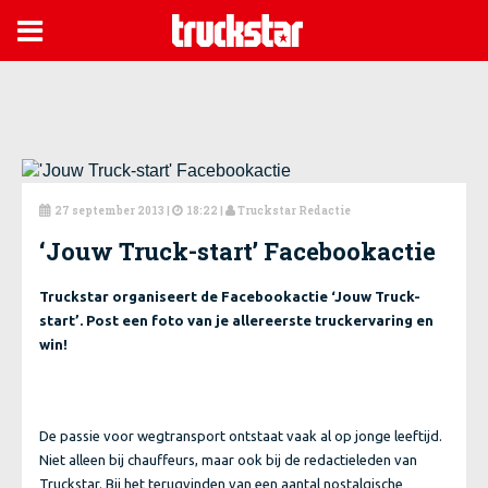

27 september 2013
|
18:22 |
Truckstar Redactie



‘Jouw Truck-start’ Facebookactie
Truckstar organiseert de Facebookactie ‘Jouw Truck-
start’. Post een foto van je allereerste truckervaring en
win!
De passie voor wegtransport ontstaat vaak al op jonge leeftijd.
Niet alleen bij chauffeurs, maar ook bij de redactieleden van
Truckstar. Bij het terugvinden van een aantal nostalgische