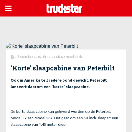

7 december 2015
|
17:21 |
Korneel Luth



‘Korte’ slaapcabine van Peterbilt
Ook in Amerika telt iedere pond gewicht. Peterbilt
lanceert daarom een ‘korte’ slaapcabine.
De korte slaapcabine kan geleverd worden op de Peterbilt
Model 579 en Model 567. Het gaat om een 58-inch-sleeper: een
slaapcabine van 1,45 meter diep.