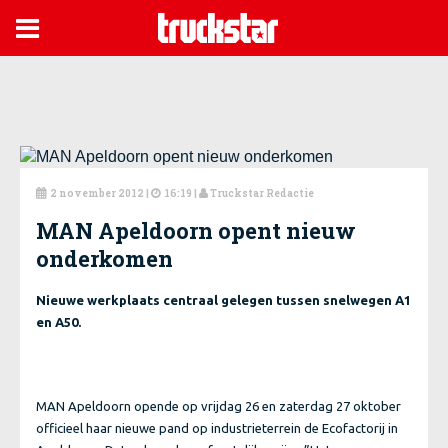

2 november 2012
|
16:19 |
Truckstar Redactie



MAN Apeldoorn opent nieuw
onderkomen
Nieuwe werkplaats centraal gelegen tussen snelwegen A1
en A50.
MAN Apeldoorn opende op vrijdag 26 en zaterdag 27 oktober
officieel haar nieuwe pand op industrieterrein de Ecofactorij in