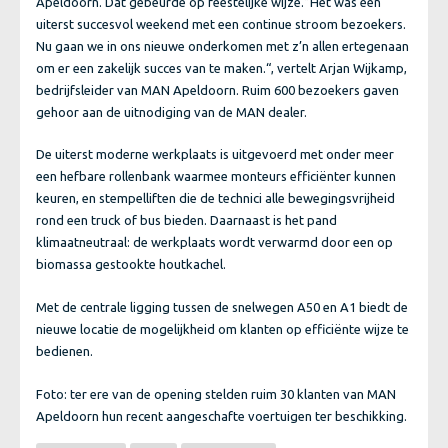
Apeldoorn. Dat gebeurde op feestelijke wijze.”
Het was een
uiterst succesvol weekend met een continue stroom bezoekers.
Nu gaan we in ons nieuwe onderkomen met z’n allen ertegenaan
om er een zakelijk succes van te maken.
“, vertelt Arjan Wijkamp,
bedrijfsleider van MAN Apeldoorn. Ruim 600 bezoekers gaven
gehoor aan de uitnodiging van de MAN dealer.
De uiterst moderne werkplaats is uitgevoerd met onder meer
een hefbare rollenbank waarmee monteurs efficiënter kunnen
keuren, en stempelliften die de technici alle bewegingsvrijheid
rond een truck of bus bieden. Daarnaast is het pand
klimaatneutraal: de werkplaats wordt verwarmd door een op
biomassa gestookte houtkachel.
Met de centrale ligging tussen de snelwegen A50 en A1 biedt de
nieuwe locatie de mogelijkheid om klanten op efficiënte wijze te
bedienen.
Foto: ter ere van de opening stelden ruim 30 klanten van MAN
Apeldoorn hun recent aangeschafte voertuigen ter beschikking.