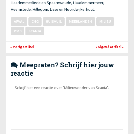
Haarlemmerliede en Spaarnwoude, Haarlemmermeer,
Heemstede, Hillegom, Lisse en Noordwijkerhout.
AFVAL
CNG
HUISVUIL
MEERLANDEN
MILIEU
P310
SCANIA
« Vorig artikel
Volgend artikel
»
Meepraten? Schrijf hier jouw

reactie