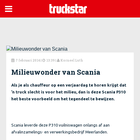

7 februari 2014
|
13:39 |
Korneel Luth



Milieuwonder van Scania
Als je als chauffeur op een verjaardag te horen krijgt dat
’n truck slecht is voor het milieu, dan is deze Scania P310
het beste voorbeeld om het tegendeel te bewijzen.
Scania leverde deze P310 vuilniswagen onlangs af aan
afvalinzamelings- en verwerkingsbedrijf Meerlanden.