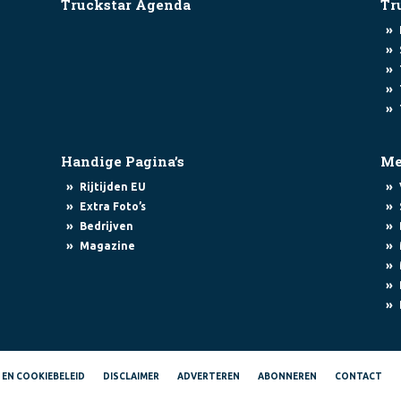
Truckstar Agenda
Tr
»
»
»
»
»
Handige Pagina’s
Me
»
»
Rijtijden EU
»
»
Extra Foto’s
»
»
Bedrijven
»
»
Magazine
»
»
»
- EN COOKIEBELEID
DISCLAIMER
ADVERTEREN
ABONNEREN
CONTACT