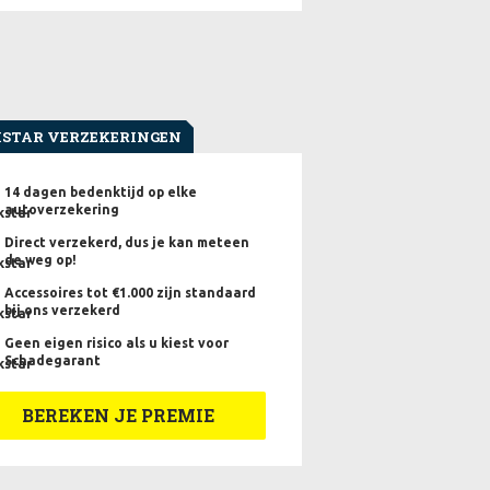
STAR VERZEKERINGEN
14 dagen bedenktijd op elke
autoverzekering
Direct verzekerd, dus je kan meteen
de weg op!
Accessoires tot €1.000 zijn standaard
bij ons verzekerd
Geen eigen risico als u kiest voor
Schadegarant
BEREKEN JE PREMIE