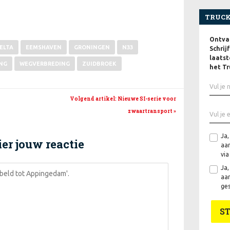
TRUCK
Ontvan
ELTA
EEMSHAVEN
GRONINGEN
N33
Schrij
laatst
NG
WEGVERBREDING
ZUIDBROEK
het Tr
Volgend artikel
: Nieuwe SI-serie voor
zwaartransport
»
Ja,
er jouw reactie
aan
via
Ja,
aan
ges
S