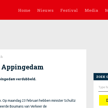
Home
Nieuws
Festival
Media
M
th
t Appingedam
ZOEK 
ppingedam verdubbeld.
Zoek
naar:
. Op maandag 23 februari hebben minister Schultz
teerde Boumans van Verkeer de