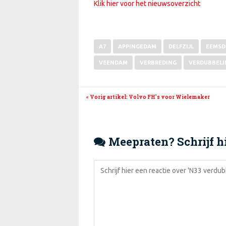
Klik hier voor het nieuwsoverzicht
A7
APPINGEDAM
DELFZIJL
EEMSD
VEENDAM
VERBREDING
VERDUBBELI
« Vorig artikel
: Volvo FH’s voor Wielemaker
Meepraten? Schrijf hi
