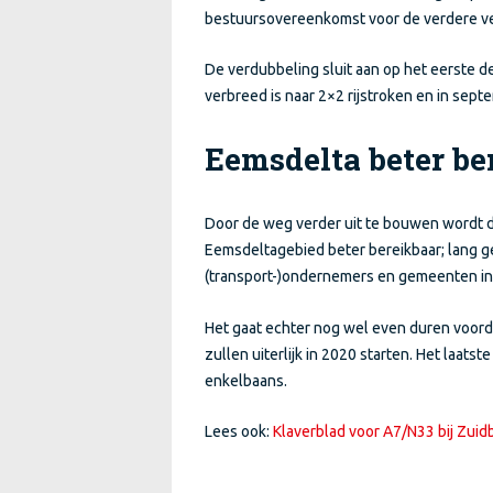
bestuursovereenkomst voor de verdere v
De verdubbeling sluit aan op het eerste d
verbreed is naar 2×2 rijstroken en in se
Eemsdelta beter be
Door de weg verder uit te bouwen wordt d
Eemsdeltagebied beter bereikbaar; lang 
(transport-)ondernemers en gemeenten in 
Het gaat echter nog wel even duren voor
zullen uiterlijk in 2020 starten. Het laats
enkelbaans.
Lees ook:
Klaverblad voor A7/N33 bij Zuid