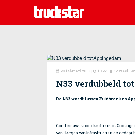
23 februari 2015
|
18:27 |
Korneel Lu



N33 verdubbeld to
De N33 wordt tussen Zuidbroek en A
Goed nieuws voor chauffeurs in Groningen
van Haegen van Infrastructuur en gedepu