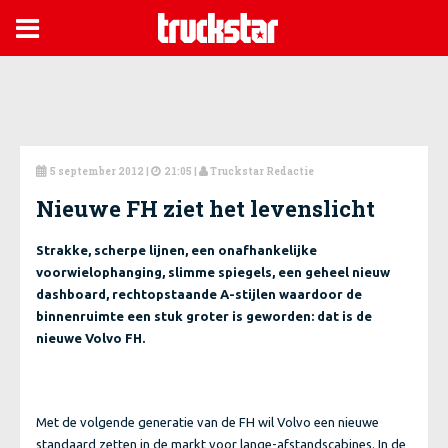

5 september 2012
|
21:05 |
Truckstar Redactie



Nieuwe FH ziet het levenslicht
Strakke, scherpe lijnen, een onafhankelijke
voorwielophanging, slimme spiegels, een geheel nieuw
dashboard, rechtopstaande A-stijlen waardoor de
binnenruimte een stuk groter is geworden: dat is de
nieuwe Volvo FH.
Met de volgende generatie van de FH wil Volvo een nieuwe
standaard zetten in de markt voor lange-afstandscabines. In de