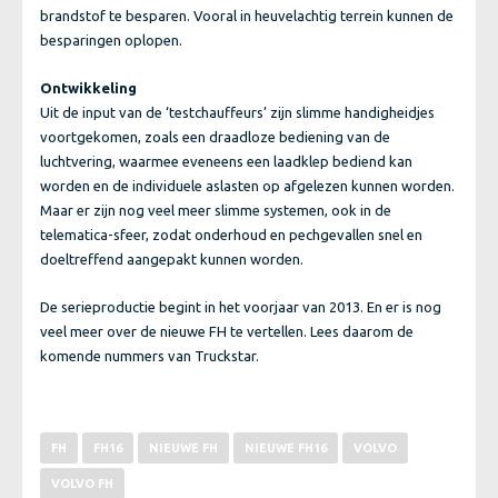
brandstof te besparen. Vooral in heuvelachtig terrein kunnen de
besparingen oplopen.
Ontwikkeling
Uit de input van de ‘testchauffeurs’ zijn slimme handigheidjes
voortgekomen, zoals een draadloze bediening van de
luchtvering, waarmee eveneens een laadklep bediend kan
worden en de individuele aslasten op afgelezen kunnen worden.
Maar er zijn nog veel meer slimme systemen, ook in de
telematica-sfeer, zodat onderhoud en pechgevallen snel en
doeltreffend aangepakt kunnen worden.
De serieproductie begint in het voorjaar van 2013. En er is nog
veel meer over de nieuwe FH te vertellen. Lees daarom de
komende nummers van Truckstar.
FH
FH16
NIEUWE FH
NIEUWE FH16
VOLVO
VOLVO FH