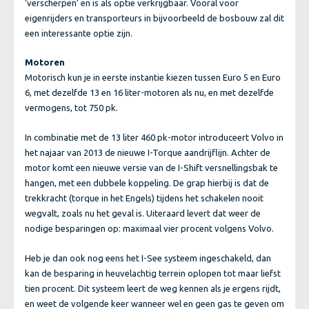
‘verscherpen’ en is als optie verkrijgbaar. Vooral voor
eigenrijders en transporteurs in bijvoorbeeld de bosbouw zal dit
een interessante optie zijn.
Motoren
Motorisch kun je in eerste instantie kiezen tussen Euro 5 en Euro
6, met dezelfde 13 en 16 liter-motoren als nu, en met dezelfde
vermogens, tot 750 pk.
In combinatie met de 13 liter 460 pk-motor introduceert Volvo in
het najaar van 2013 de nieuwe I-Torque aandrijflijn. Achter de
motor komt een nieuwe versie van de I-Shift versnellingsbak te
hangen, met een dubbele koppeling. De grap hierbij is dat de
trekkracht (torque in het Engels) tijdens het schakelen nooit
wegvalt, zoals nu het geval is. Uiteraard levert dat weer de
nodige besparingen op: maximaal vier procent volgens Volvo.
Heb je dan ook nog eens het I-See systeem ingeschakeld, dan
kan de besparing in heuvelachtig terrein oplopen tot maar liefst
tien procent. Dit systeem leert de weg kennen als je ergens rijdt,
en weet de volgende keer wanneer wel en geen gas te geven om