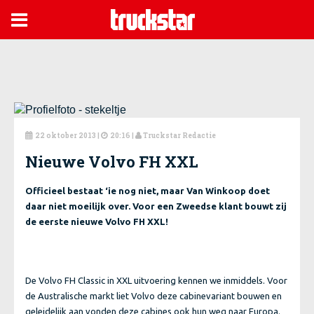

22 oktober 2013
|
20:16 |
Truckstar Redactie



Nieuwe Volvo FH XXL
Officieel bestaat ‘ie nog niet, maar Van Winkoop doet
daar niet moeilijk over. Voor een Zweedse klant bouwt zij
de eerste nieuwe Volvo FH XXL!
De Volvo FH Classic in XXL uitvoering kennen we inmiddels. Voor
de Australische markt liet Volvo deze cabinevariant bouwen en
geleidelijk aan vonden deze cabines ook hun weg naar Europa.