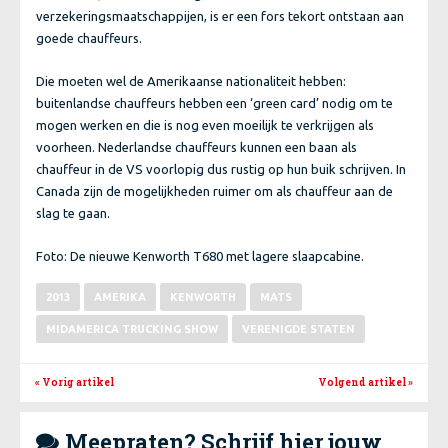
verzekeringsmaatschappijen, is er een fors tekort ontstaan aan
goede chauffeurs.
Die moeten wel de Amerikaanse nationaliteit hebben:
buitenlandse chauffeurs hebben een ‘green card’ nodig om te
mogen werken en die is nog even moeilijk te verkrijgen als
voorheen. Nederlandse chauffeurs kunnen een baan als
chauffeur in de VS voorlopig dus rustig op hun buik schrijven. In
Canada zijn de mogelijkheden ruimer om als chauffeur aan de
slag te gaan.
Foto: De nieuwe Kenworth T680 met lagere slaapcabine.
2013
AMERIKA
KENWORTH
MATS
MIDAMERICA TRUCKING SHOW
VERENIGDE STATEN
« Vorig artikel
Volgend artikel
»
Meepraten? Schrijf hier jouw
