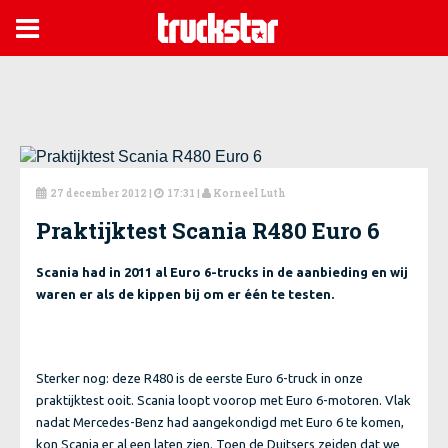

27 december 2012
|
17:31 |
Korneel Luth



Praktijktest Scania R480 Euro 6
Scania had in 2011 al Euro 6-trucks in de aanbieding en wij
waren er als de kippen bij om er één te testen.
Sterker nog: deze R480 is de eerste Euro 6-truck in onze
praktijktest ooit. Scania loopt voorop met Euro 6-motoren. Vlak
nadat Mercedes-Benz had aangekondigd met Euro 6 te komen,
kon Scania er al een laten zien. Toen de Duitsers zeiden dat we