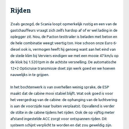
Rijden
Zoals gezegd, de Scania loopt opmerkelijk rustig en een van de
gastchauffeurs vraagt zich zelfs hardop af of er wel lading in de
oplegger zit. Nou, de Pacton testtrailer is beladen met beton en
de hele combinatie weegt veertig ton. Hoe schoon onze Euro 6-
diesel ook is, vermogen heeft hij genoeg want aan het eind van
de steile klim bij Verviers eindigen we met een mooie 47 km/u op
de klok bij 1.520 tpm in de achtste versnelling. De automatische
12+2 Opticruise transmissie doet zijn werk goed en we hoeven
nauwelijks in te grijpen.
In het bochtenwerk is van overhellen weinig sprake, de ESP
maakt dat de cabine mooi stabiel blijft. Wat ook goed is voor
het veergedrag van de cabine: de ophanging van de luchtvering
is aan de voorzijde naar buiten verplaatst. Opvallend is verder
de stilte in de cabine tijdens het rijden. Ook de op vijftig meter
afstand ingestelde ACC zorgt voor ontspannen rijden. Dit
systeem schijnt verplicht te worden en dat zou geweldig zijn.