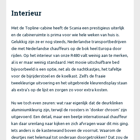
Interieur
Met de Topline-cabine heeft de Scania een prestigieus uiterlijk
en de cabineruimte is prima voor wie hele weken van huis is.
Gelukkig zijn ze er nog steeds, Nederlandse transportbedrijven
die met Nederlandse chauffeurs op de bok heel Europa door
rijden. Op het interieur van onze R480 valt weinig aan te merken,
al is er maar weinig standaard. Het mooie uitschuifbare bed
bijvoorbeeld is een optie, net als de nachtkastjes, het tafeltje
voor de bijrijderstoel en de koelkast. Zelfs de fraaie
tweekleurige uitvoering en het uitgebreide kleurendisplay staan
als extra’s op de lijst en zorgen zo voor extra kosten.
Nu we toch even zeuren: wat raar eigenlijk dat de deurklinken
aluminiumkleurig zijn, terwijl de roosters in ‘donker chroom’ zijn
uitgevoerd. Een detail, maar een beetje internationaal chauffeur
kan daar urenlang naar kijken en zich afvragen waar dit mis ging.
Iets anders is de kastenwand boven de voorruit. Waarom de
deurtjes niet helemaal tot onderaan doorgetrokken? Dat zou de