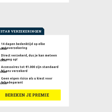
STAR VERZEKERINGEN
14 dagen bedenktijd op elke
autoverzekering
Direct verzekerd, dus je kan meteen
de weg op!
Accessoires tot €1.000 zijn standaard
bij ons verzekerd
Geen eigen risico als u kiest voor
Schadegarant
BEREKEN JE PREMIE