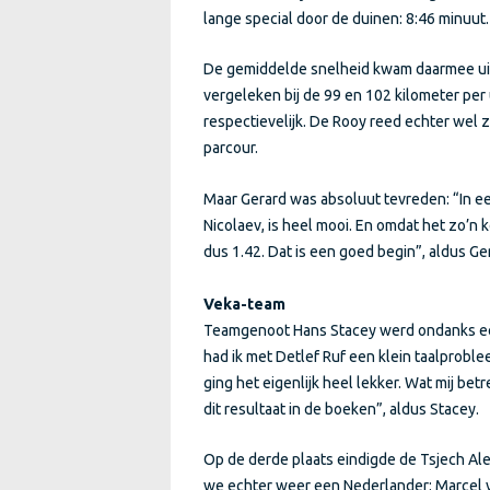
lange special door de duinen: 8:46 minuut.
De gemiddelde snelheid kwam daarmee uit
vergeleken bij de 99 en 102 kilometer per
respectievelijk. De Rooy reed echter wel z
parcour.
Maar Gerard was absoluut tevreden: “In e
Nicolaev, is heel mooi. En omdat het zo’n k
dus 1.42. Dat is een goed begin”, aldus G
Veka-team
Teamgenoot Hans Stacey werd ondanks een k
had ik met Detlef Ruf een klein taalprobl
ging het eigenlijk heel lekker. Wat mij bet
dit resultaat in de boeken”, aldus Stacey.
Op de derde plaats eindigde de Tsjech Ales
we echter weer een Nederlander: Marcel v