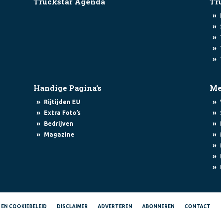
Truckstar Agenda
Tr
»
»
»
»
»
Handige Pagina’s
Me
»
»
Rijtijden EU
»
»
Extra Foto’s
»
»
Bedrijven
»
»
Magazine
»
»
»
- EN COOKIEBELEID
DISCLAIMER
ADVERTEREN
ABONNEREN
CONTACT