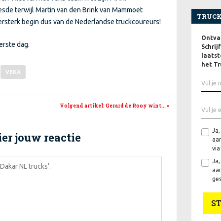
esde terwijl Martin van den Brink van Mammoet
TRUCK
zersterk begin dus van de Nederlandse truckcoureurs!
Ontvan
erste dag.
Schrij
laatst
het Tr
VEKA
Volgend artikel
: Gerard de Rooy wint...
»
Ja,
er jouw reactie
aan
via
Ja,
aan
ges
S