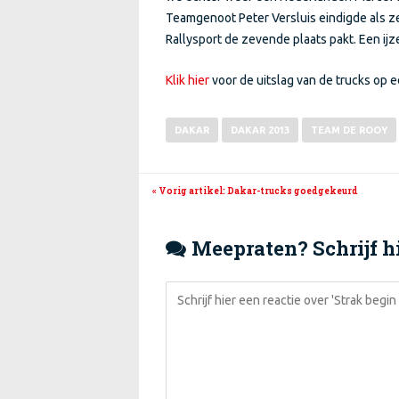
Teamgenoot Peter Versluis eindigde als z
Rallysport de zevende plaats pakt. Een ij
Klik hier
voor de uitslag van de trucks op e
DAKAR
DAKAR 2013
TEAM DE ROOY
« Vorig artikel
: Dakar-trucks goedgekeurd
Meepraten? Schrijf hi
