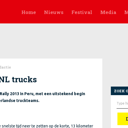
Home
Nieuws
Festival
Media
M
dactie
NL trucks
ZOEK 
Rally 2013 in Peru, met een uitstekend begin
Zoek
rlandse truckteams.
naar:
snelste tijd neer te zetten op de korte, 13 kilometer