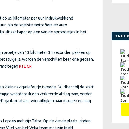
 op 89 kilometer per uur, indrukwekkend
 uur van de snelste motorfiets en auto
ijn uitlaat kapot op één van de sprongetjes in het
TRUCK
en proefje van 13 kilometer 34 seconden pakken op
ort stukje is, worden de verschillen keer drie gedaan,
erard tegen
RTL GP
.
lein navigatiefoutje tweede. “Al direct bij de start
eempje waardoor ik een verkeerde afslag nam, verder
reft ga ik nu alvast vooruitkijken naar morgen en mag
 Loprais met zijn Tatra. Op de vierde plaats vinden
an Vliet van het Veka-team met zijn MAN.