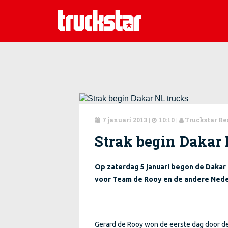
7 januari 2013
|
10:10 |
Truckstar Re



Strak begin Dakar 
Op zaterdag 5 januari begon de Dakar 
voor Team de Rooy en de andere Nede
Gerard de Rooy won de eerste dag door de 