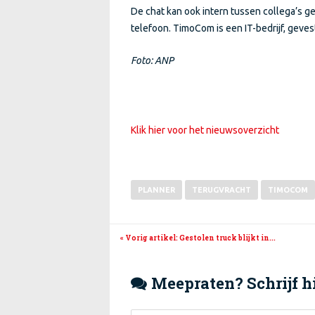
De chat kan ook intern tussen collega’s g
telefoon. TimoCom is een IT-bedrijf, gevest
Foto: ANP
Klik hier voor het nieuwsoverzicht
PLANNER
TERUGVRACHT
TIMOCOM
« Vorig artikel
: Gestolen truck blijkt in...
Meepraten? Schrijf hi
