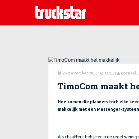
26 november 2015
|
11:11 |
Korneel 



TimoCom maakt he
Hoe komen die planners toch elke kee
makkelijk met een Messenger-systee
Als chauffeur heb je er in de regel weini