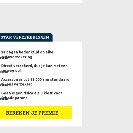
STAR VERZEKERINGEN
14 dagen bedenktijd op elke
autoverzekering
Direct verzekerd, dus je kan meteen
de weg op!
Accessoires tot €1.000 zijn standaard
bij ons verzekerd
Geen eigen risico als u kiest voor
Schadegarant
BEREKEN JE PREMIE