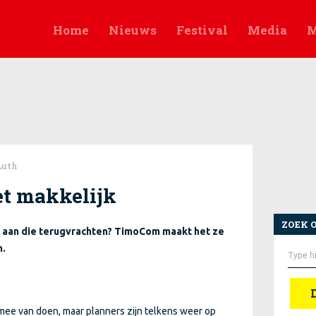
Home
Nieuws
Festival
Media
M
Luth
t makkelijk
ZOEK 
r aan die terugvrachten? TimoCom maakt het ze
Zoek
m.
naar:
g mee van doen, maar planners zijn telkens weer op