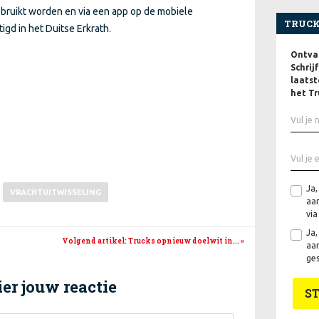
ebruikt worden en via een app op de mobiele
TRUCK
igd in het Duitse Erkrath.
Ontvan
Schrij
laatst
het Tr
Ja,
VRACHTUITWISSELING
aan
via
Ja,
Volgend artikel
: Trucks opnieuw doelwit in...
»
aan
ges
er jouw reactie
S