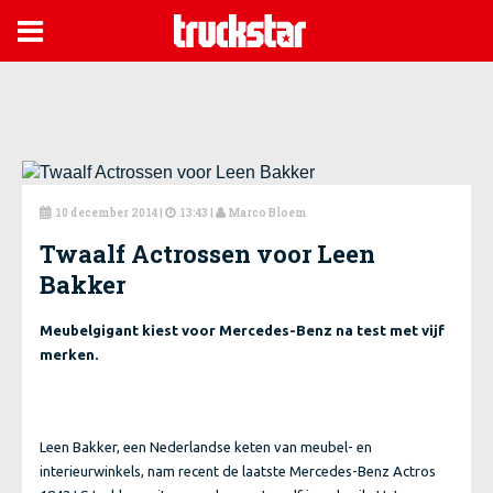

10 december 2014
|
13:43 |
Marco Bloem



Twaalf Actrossen voor Leen
Bakker
Meubelgigant kiest voor Mercedes-Benz na test met vijf
merken.
Leen Bakker, een Nederlandse keten van meubel- en
interieurwinkels, nam recent de laatste Mercedes-Benz Actros