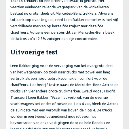
1842 LS trekkers uit een order van twaalf in gebruik. Het
veertien eenheden tellende wagenpark van de winkelketen
bestaat nu grotendeels uit Mercedes-Benz trekkers. Alvorens
tot aankoop over te gaan, reed Leen Bakker demo-tests met vijf
verschillende merken op hetzelfde traject met dezelfde
chauffeurs. Volgens een persbericht van Mercedes-Benz bleek
de Actros zo’n 12,5% zuiniger dan zijn concurrenten.
Uitvoerige test
Leen Bakker ging voor de vervanging van het overgrote deel
van het wagenpark op zoek naar trucks met zowel een laag
verbruik als een hoog gebruiksgemak en comfort voor de
chauffeurs. Het bedrijf testte naast de Mercedes-Benz Actros de
trucks van vier andere grote truckmerken. Ewald Vogel, Hoofd
Transport Leen Bakker: “Waar het verbruik van de overige
vrachtwagens net onder of boven de 1 op 4 zat, bleek de Actros
de zuinigste met een verbruik van boven de 1 op 4. De trucks
worden in een tweeploegendienst ingezet voor het
bevoorraden van onze vestigingen door de hele Benelux en
leggen hierbij zo’n 200.000 kilometer per jaar af. Je kunt je