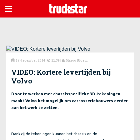

17 december 2014
|
11:39 |
Marco Bloem



VIDEO: Kortere levertijden bij
Volvo
Door te werken met chassisspecifieke 3D-tekeningen
maakt Volvo het mogelijk om carrosseriebouwers eerder
aan het werk te zetten.
Dankzij de tekeningen kunnen het chassis en de