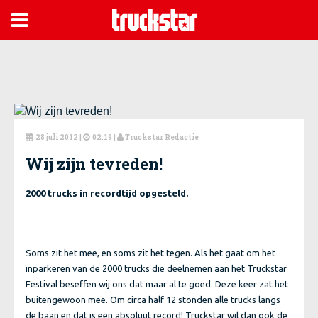

28 juli 2012
|
02:19 |
Truckstar Redactie



Wij zijn tevreden!
2000 trucks in recordtijd opgesteld.
Soms zit het mee, en soms zit het tegen. Als het gaat om het
inparkeren van de 2000 trucks die deelnemen aan het Truckstar
Festival beseffen wij ons dat maar al te goed. Deze keer zat het
buitengewoon mee. Om circa half 12 stonden alle trucks langs
de baan en dat is een absoluut record! Truckstar wil dan ook de