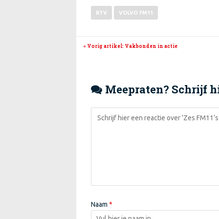
RTV
VOLVO FM11
« Vorig artikel
: Vakbonden in actie
Meepraten? Schrijf hi

Naam
*