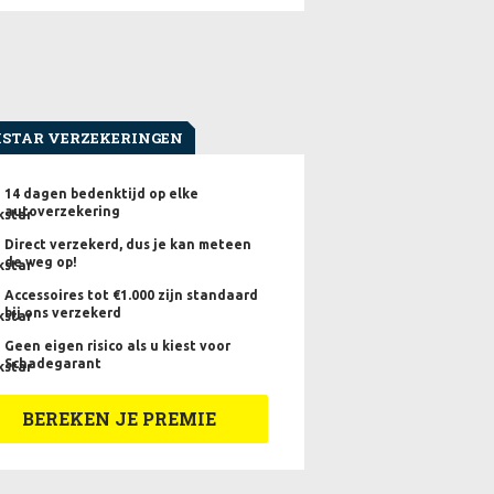
STAR VERZEKERINGEN
14 dagen bedenktijd op elke
autoverzekering
Direct verzekerd, dus je kan meteen
de weg op!
Accessoires tot €1.000 zijn standaard
bij ons verzekerd
Geen eigen risico als u kiest voor
Schadegarant
BEREKEN JE PREMIE