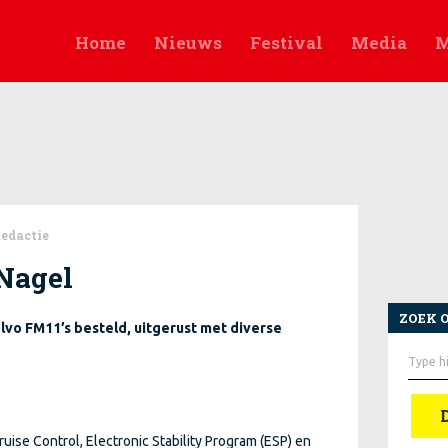
Home
Nieuws
Festival
Media
M
Redactie
 Nagel
ZOEK 
lvo FM11’s besteld, uitgerust met diverse
Zoek
naar:
uise Control, Electronic Stability Program (ESP) en