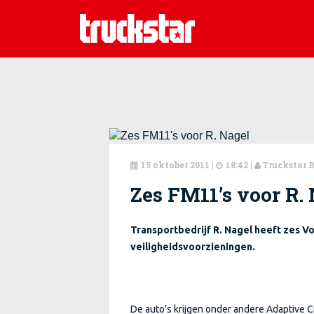
15 oktober 2011
|
18:42 |
Truckstar 



Zes FM11’s voor R.
Transportbedrijf R. Nagel heeft zes Vo
veiligheidsvoorzieningen.
De auto’s krijgen onder andere Adaptive Cr