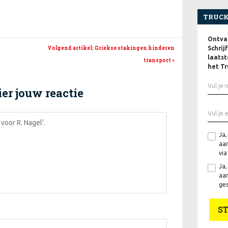
TRUCK
Ontvan
Schrij
Volgend artikel
: Griekse stakingen hinderen
laatst
transport
»
het Tr
er jouw reactie
Ja,
aan
via
Ja,
aan
ges
S