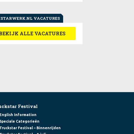
STARWERK.NL VACATURES
BEKIJK ALLE VACATURES
uckstar Festival
English Information
Speciale Categorieën
Truckstar Festival – Binnenrijden