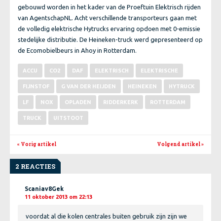
gebouwd worden in het kader van de Proeftuin Elektrisch rijden
van AgentschapNL. Acht verschillende transporteurs gaan met
de volledig elektrische Hytrucks ervaring opdoen met 0-emissie
stedelijke distributie. De Heineken-truck werd gepresenteerd op
de Ecomobielbeurs in Ahoy in Rotterdam.
ACCU
CO2
DAF
ELEKTRISCH
ELEKTRISCHE
FIJNSTOF
G VAN DER HEIJDEN
HEINEKEN
HYTRUCK
LF
NOX
OPLADEN
RIDDERKERK
ROTTERDAM
TRUCK
UITSTOOT
« Vorig artikel
Volgend artikel
»
2 REACTIES
Scaniav8Gek
11 oktober 2013 om 22:13
voordat al die kolen centrales buiten gebruik zijn zijn we