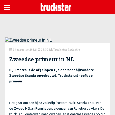

18 augustus 2012
|
17:32 |
Truckstar Redactie



Zweedse primeur in NL
Bij Ematra is de afgelopen tijd een zeer bijzondere
Zweedse Scania opgebouwd. Truckstar.nl heeft de
primeur!
Het gaat om een bijna volledig ‘custom-built’ Scania T580 van
de Zweed Håkan Runnheden, eigenaar van Runeborgs Åkeri. De
truck is nu onderweg naar Zweden, en is daarmee precies op tijd