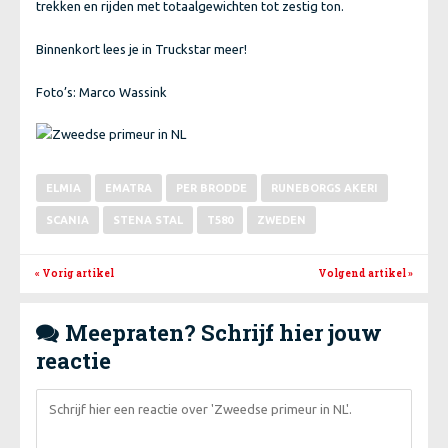
trekken en rijden met totaalgewichten tot zestig ton.
Binnenkort lees je in Truckstar meer!
Foto’s: Marco Wassink
ELMIA
EMATRA
PER BRODDE
RUNEBORGS AKERI
SCANIA
STENA STAL
T580
ZWEDEN
« Vorig artikel
Volgend artikel
»
Meepraten? Schrijf hier jouw

reactie