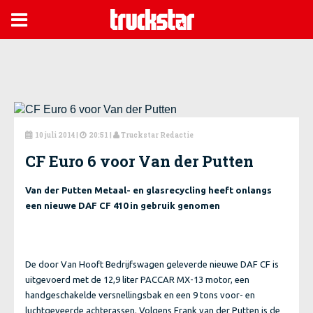

10 juli 2014
|
20:51 |
Truckstar Redactie



CF Euro 6 voor Van der Putten
Van der Putten Metaal- en glasrecycling heeft onlangs
een nieuwe DAF CF 410 in gebruik genomen
De door Van Hooft Bedrijfswagen geleverde nieuwe DAF CF is
uitgevoerd met de 12,9 liter PACCAR MX-13 motor, een
handgeschakelde versnellingsbak en een 9 tons voor- en
luchtgeveerde achterassen. Volgens Frank van der Putten is de