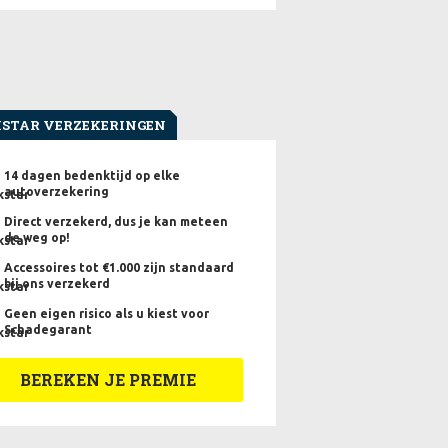
STAR VERZEKERINGEN
14 dagen bedenktijd op elke
autoverzekering
Direct verzekerd, dus je kan meteen
de weg op!
Accessoires tot €1.000 zijn standaard
bij ons verzekerd
Geen eigen risico als u kiest voor
Schadegarant
BEREKEN JE PREMIE