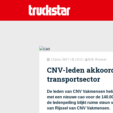
12 juni 2017
|
15:11 |
Rik Werner



CNV-leden akkoord
transportsector
De leden van CNV Vakmensen heb
met een nieuwe cao voor de 140.000
de ledenpeiling blijkt ruime steun 
van Rijssel van CNV Vakmensen.