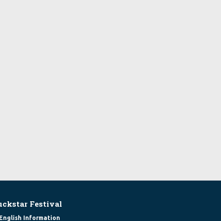
uckstar Festival
English Information