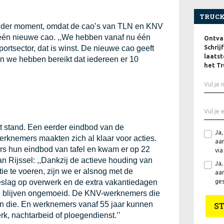
TRUCK
zonder moment, omdat de cao’s van TLN en KNV
 één nieuwe cao. ,,We hebben vanaf nu één
Ontvan
Schrij
ortsector, dat is winst. De nieuwe cao geeft
laatst
En we hebben bereikt dat iedereen er 10
het Tr
t stand. Een eerder eindbod van de
Ja,
werknemers maakten zich al klaar voor acties.
aan
rs hun eindbod van tafel en kwam er op 22
via
an Rijssel: ,,Dankzij de actieve houding van
Ja,
e te voeren, zijn we er alsnog met de
aan
ges
slag op overwerk en de extra vakantiedagen
and blijven ongemoeid. De KNV-werknemers die
n die. En werknemers vanaf 55 jaar kunnen
S
rk, nachtarbeid of ploegendienst.’’