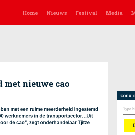
Home
Nieuws
Festival
Media
M
 met nieuwe cao
ZOEK 
Zoek
ben met een ruime meerderheid ingestemd
naar:
 werknemers in de transportsector. ,,Uit
voor de cao’’, zegt onderhandelaar Tjitze